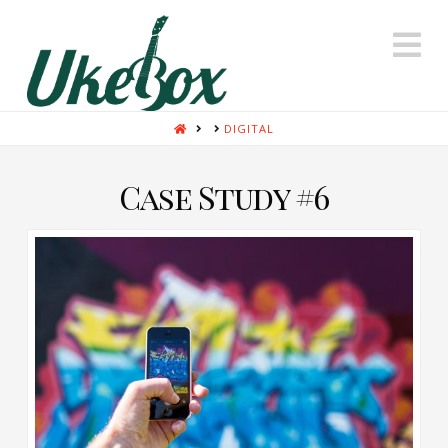
N
HOME
DIGITAL
Case Study #6