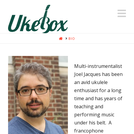
N
HOME
BIO
Multi-instrumentalist
Joel Jacques has been
an avid ukulele
enthusiast for a long
time and has years of
teaching and
performing music
under his belt. A
francophone