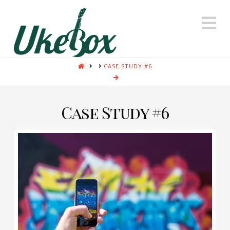
N
HOME
CASE STUDY #6
Case Study #6