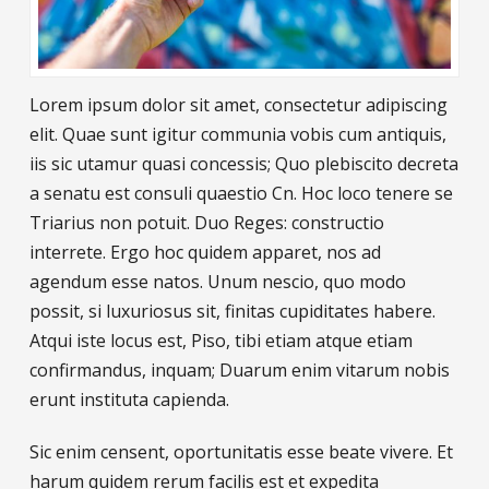
Lorem ipsum dolor sit amet, consectetur adipiscing
elit. Quae sunt igitur communia vobis cum antiquis,
iis sic utamur quasi concessis; Quo plebiscito decreta
a senatu est consuli quaestio Cn. Hoc loco tenere se
Triarius non potuit. Duo Reges: constructio
interrete. Ergo hoc quidem apparet, nos ad
agendum esse natos. Unum nescio, quo modo
possit, si luxuriosus sit, finitas cupiditates habere.
Atqui iste locus est, Piso, tibi etiam atque etiam
confirmandus, inquam; Duarum enim vitarum nobis
erunt instituta capienda.
Sic enim censent, oportunitatis esse beate vivere. Et
harum quidem rerum facilis est et expedita